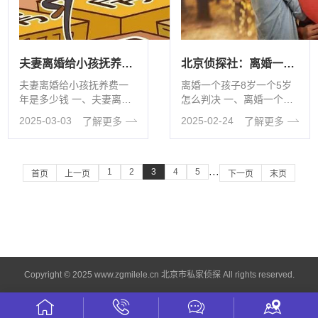
夫妻离婚给小孩抚养费一年是多少钱
北京侦探社：离婚一个孩子8岁一个5岁怎么判决
夫妻离婚给小孩抚养费一
离婚一个孩子8岁一个5岁
年是多少钱 一、夫妻离婚
怎么判决 一、离婚一个孩
给小孩抚养费一年是多少
子8岁一个5岁怎么判决 8
2025-03-03
2025-02-24
了解更多
了解更多
钱 在夫妇离异之后，有关
岁的孩子那可是有着···
···
1
2
3
4
5
···
首页
上一页
下一页
末页
Copyright © 2025 www.zgmilele.cn 北京市私家侦探 All rights reserved.